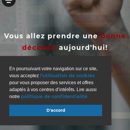
Vous allez prendre une
bonne
décision
aujourd'hui!
En poursuivant votre navigation sur ce site,
S'INSCRIRE
HORAIRES DE LA SALLE
l’utilisation de cookies
vous acceptez
pour vous proposer des services et offres
adaptés à vos centres d’intérêts. Lire aussi
politique de confidentialité
notre
D'accord